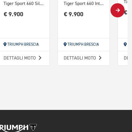
Tiger Sport 660 Silver Ice / Intense Orange Abs
Tiger Sport 660 Interstellar Blue/Mineral Grey Abs
€ 
€ 9.900
€ 9.900
TRIUMPH BRESCIA
TRIUMPH BRESCIA
TR
DETTAGLI MOTO
DETTAGLI MOTO
DET