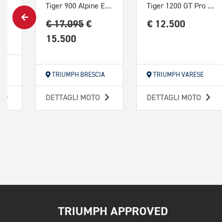
Tiger 900 GT Pro Abs
Tiger 900 Alpine Edition
Tiger 1200 GT Pro Abs
€ 17.095
€
€ 12.500
15.500
E
TRIUMPH BRESCIA
TRIUMPH VARESE
O
DETTAGLI MOTO
DETTAGLI MOTO
TRIUMPH APPROVED