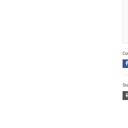
Co
St