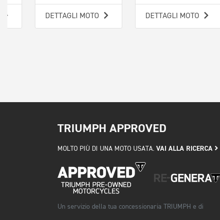
O
DETTAGLI MOTO
DETTAGLI MOTO
TRIUMPH APPROVED
VAI ALLA RICERCA
MOLTO PIÙ DI UNA MOTO USATA.
Un servizio della tua concessionaria TRIUMPH e di