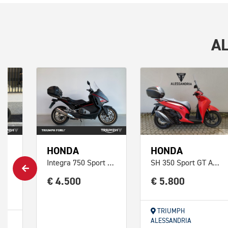
A
HONDA
HONDA
Integra 750 Sport DCT Abs
SH 350 Sport GT Abs
€ 4.500
€ 5.800
TRIUMPH
ZA
ALESSANDRIA