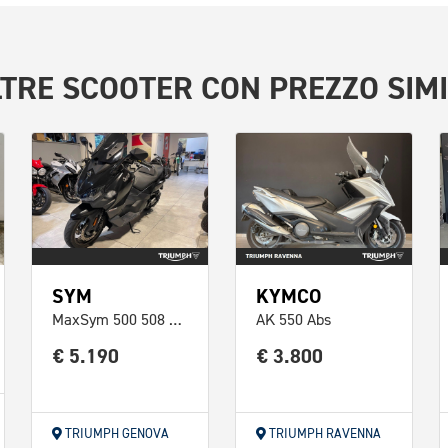
LTRE
SCOOTER
CON PREZZO SIMI
SYM
KYMCO
MaxSym 500 508 TL TCS Abs E5
AK 550 Abs
€ 5.190
€ 3.800
TRIUMPH GENOVA
TRIUMPH RAVENNA