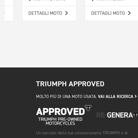
O
DETTAGLI MOTO
DETTAGLI MOTO
TRIUMPH APPROVED
VAI ALLA RICERCA
MOLTO PIÙ DI UNA MOTO USATA.
Un servizio della tua concessionaria TRIUMPH e di