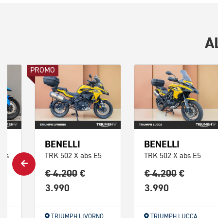
A
PROMO
BENELLI
BENELLI
Abs
TRK 502 X abs E5
TRK 502 X abs E5
€ 4.200
€
€ 4.200
€
3.990
3.990
A
TRIUMPH LIVORNO
TRIUMPH LUCCA