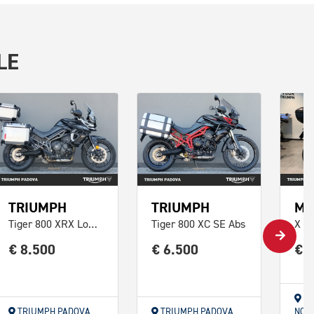
LE
TRIUMPH
TRIUMPH
MO
Tiger 800 XRX Low Abs
Tiger 800 XC SE Abs
€ 8.500
€ 6.500
€ 
TR
TRIUMPH PADOVA
TRIUMPH PADOVA
NOR