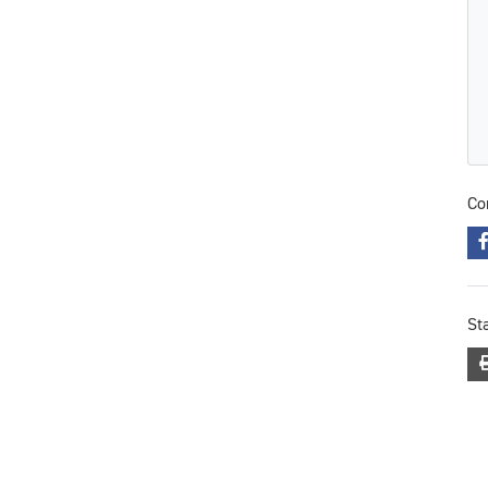
Co
St