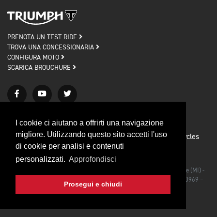
PRENOTA UN TEST RIDE
TROVA UNA CONCESSIONARIA
CONFIGURA MOTO
SCARICA BROUCHURE
I cookie ci aiutano a offrirti una navigazione
migliore. Utilizzando questo sito accetti l'uso
Privacy policy
Cookie policy
© 2026 Triumph Motorcycles
di cookie per analisi e contenuti
Credits
personalizzati.
Approfondisci
Triumph Motorcycles Srl - Via Rodolfo Morandi, 27/bis 20090 Segrate (MI) -
Iscrizione al Registro delle Imprese di Milano C.F./P.IVA IT 03492990969 –
Prosegui e chiudi
CAP. SOC. €1.000.000,00 I.V.