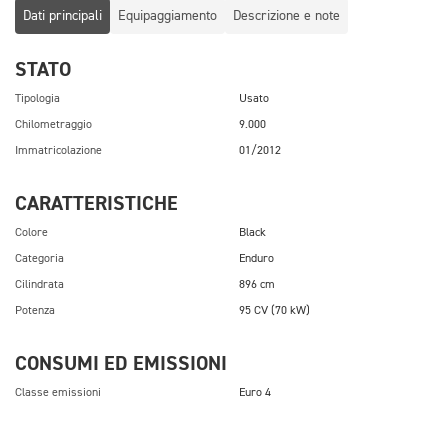
Dati principali
Equipaggiamento
Descrizione e note
STATO
Tipologia
Usato
Chilometraggio
9.000
Immatricolazione
01/2012
CARATTERISTICHE
Colore
Black
Categoria
Enduro
Cilindrata
896 cm
Potenza
95 CV (70 kW)
CONSUMI ED EMISSIONI
Classe emissioni
Euro 4